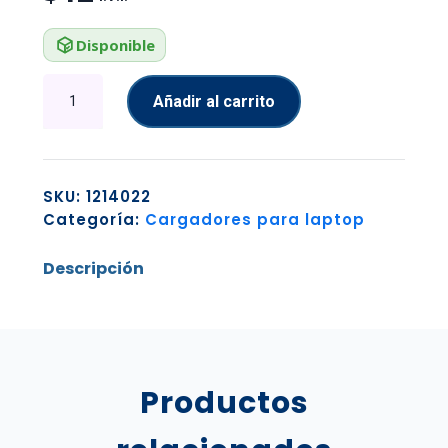
Disponible
ADAPTADOR
Añadir al carrito
MERCUSYS
USB
INALAMBRICO
DUAL
SKU:
1214022
BAND
Categoría:
Cargadores para laptop
MU6H
cantidad
Descripción
Productos