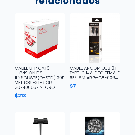
relacionados
CABLE UTP CAT6
CABLE ARGOM USB 3.1
HIKVISION DS-
TYPE-C MALE TO FEMALE
1LN6OUSPE(O-STD) 305
6F/1.8M ARG-CB-0064
METROS EXTERIOR
$
7
307400667 NEGRO
$
213