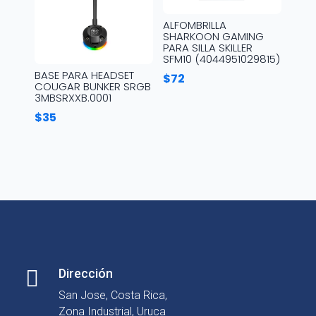
ALFOMBRILLA
SHARKOON GAMING
PARA SILLA SKILLER
SFM10 (4044951029815)
BASE PARA HEADSET
$
72
COUGAR BUNKER SRGB
3MBSRXXB.0001
$
35

Dirección
San Jose, Costa Rica,
Zona Industrial, Uruca