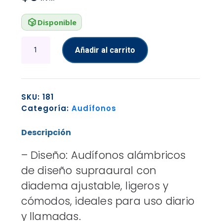
Disponible
AUDIFONO
Añadir al carrito
GENIUS
HS-
M360
ALÁMBRICO
SKU:
181
3.5MM
Categoría:
Audífonos
31710008405
PLATA
Descripción
cantidad
– Diseño: Audífonos alámbricos
de diseño supraaural con
diadema ajustable, ligeros y
cómodos, ideales para uso diario
y llamadas.