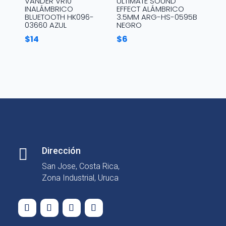
VANDER VR10
ULTIMATE SOUND
INALÁMBRICO
EFFECT ALÁMBRICO
BLUETOOTH HK096-
3.5MM ARG-HS-0595B
03660 AZUL
NEGRO
$
14
$
6

Dirección
San Jose, Costa Rica,
Zona Industrial, Uruca