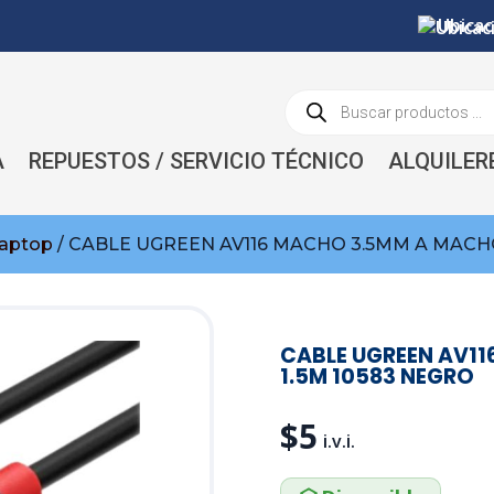
Ubicac
Búsqueda
de
productos
A
REPUESTOS / SERVICIO TÉCNICO
ALQUILER
laptop
/ CABLE UGREEN AV116 MACHO 3.5MM A MACHO
CABLE UGREEN AV1
1.5M 10583 NEGRO
$
5