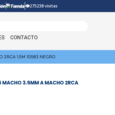
👁
ión
Tienda
275238 visitas
ES
CONTACTO
 2RCA 1.5M 10583 NEGRO
16 MACHO 3.5MM A MACHO 2RCA