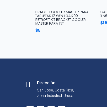
BRACKET COOLER MASTER PARA
CAB
TARJETAS 12 GEN LGA1700
1LN
RETROFIT KIT BRACKET COOLER
$
1
MASTER PARA INT
$
5

Dirección
San Jose, Costa Rica,
Zona Industrial, Uruca