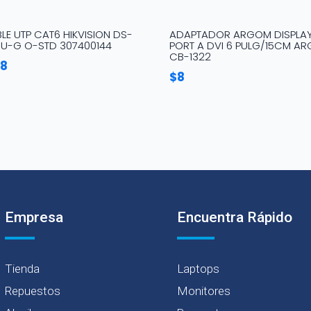
LE UTP CAT6 HIKVISION DS-
ADAPTADOR ARGOM DISPLA
6U-G O-STD 307400144
PORT A DVI 6 PULG/15CM AR
CB-1322
98
$
8
Empresa
Encuentra Rápido
Tienda
Laptops
Repuestos
Monitores