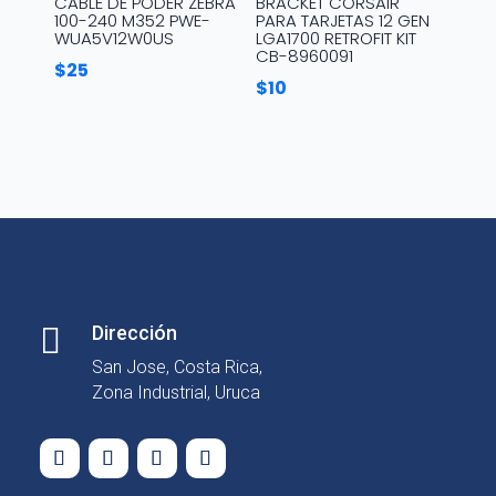
CABLE DE PODER ZEBRA
BRACKET CORSAIR
100-240 M352 PWE-
PARA TARJETAS 12 GEN
WUA5V12W0US
LGA1700 RETROFIT KIT
CB-8960091
$
25
$
10

Dirección
San Jose, Costa Rica,
Zona Industrial, Uruca