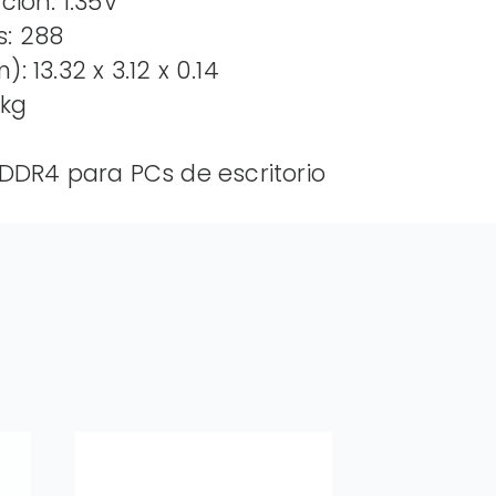
ción: 1.35V
s: 288
 13.32 x 3.12 x 0.14
 kg
 DDR4 para PCs de escritorio