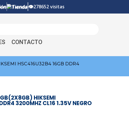
👁
ión
Tienda
278652 visitas
ES
CONTACTO
IKSEMI HSC416U32B4 16GB DDR4
GB(2X8GB) HIKSEMI
DDR4 3200MHZ CL16 1.35V NEGRO