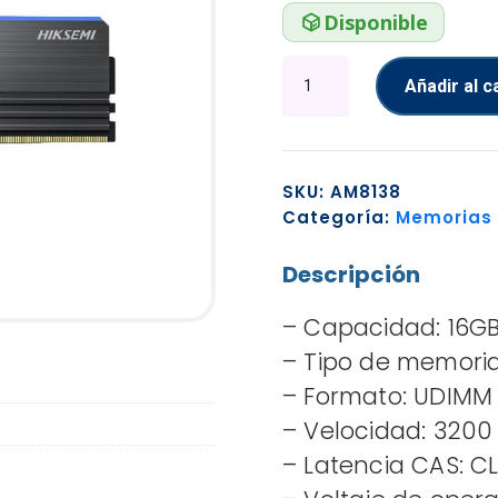
Disponible
MEMORIA
Añadir al c
RAM
PC
16GB(2X8GB)
HIKSEMI
SKU:
AM8138
HSC416U32B4
Categoría:
Memorias
16GB
DDR4
Descripción
3200MHZ
CL16
– Capacidad: 16G
1.35V
NEGRO
– Tipo de memori
cantidad
– Formato: UDIMM
– Velocidad: 3200
– Latencia CAS: CL