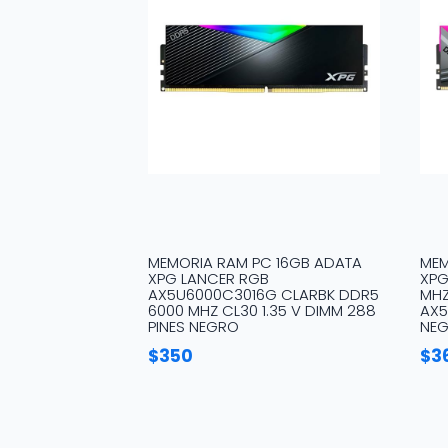
MEMORIA RAM PC 16GB ADATA
MEM
XPG LANCER RGB
XPG
AX5U6000C3016G CLARBK DDR5
MHZ
6000 MHZ CL30 1.35 V DIMM 288
AX
PINES NEGRO
NE
$
350
$
3