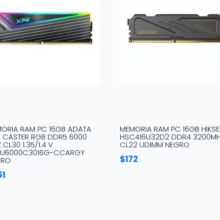
ORIA RAM PC 16GB ADATA
MEMORIA RAM PC 16GB HIKSE
 CASTER RGB DDR5 6000
HSC416U32D2 DDR4 3200M
 CL30 1.35/1.4 V
CL22 UDIMM NEGRO
5U6000C3016G-CCARGY
$
172
GRO
61