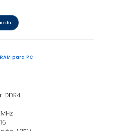
arrito
 RAM para PC
B
a: DDR4
 MHz
16