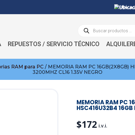
Ubicac
Búsqueda
de
productos
A
REPUESTOS / SERVICIO TÉCNICO
ALQUILER
ias RAM para PC
/ MEMORIA RAM PC 16GB(2X8GB) H
3200MHZ CL16 1.35V NEGRO
MEMORIA RAM PC 16
HSC416U32B4 16GB 
$
172