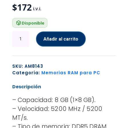
$
172
Disponible
MEMORIA
Añadir al carrito
RAM
PC
8GB
PATRIOT
SKU:
AM8143
PSP58G520081H1
Categoría:
Memorias RAM para PC
UDIMM
SINGLE
Descripción
5200MT/S
DDR5
– Capacidad: 8 GB (1×8 GB).
CL42
1.1V
– Velocidad: 5200 MHz / 5200
NEGRO
MT/s.
cantidad
– Tipo de memoria: DDR5 DRAM.