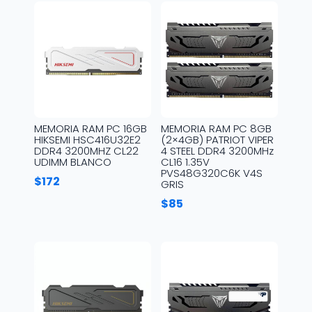
MEMORIA RAM PC 16GB
MEMORIA RAM PC 8GB
HIKSEMI HSC416U32E2
(2×4GB) PATRIOT VIPER
DDR4 3200MHZ CL22
4 STEEL DDR4 3200MHz
UDIMM BLANCO
CL16 1.35V
PVS48G320C6K V4S
$
172
GRIS
$
85