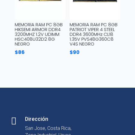
MEMORIA RAM PC 8GB
MEMORIA RAM PC 8GB
HIKSEMI ARMOR DDR4
PATRIOT VIPER 4 STEEL
3200MHZ 1.2V UDIMM
DDR4 3600MHz CL18
HSC408U32D2 8G
1.35V PVS48G360C8
NEGRO
V4S NEGRO
$
86
$
90

Dirección
San Jose, Costa Rica,