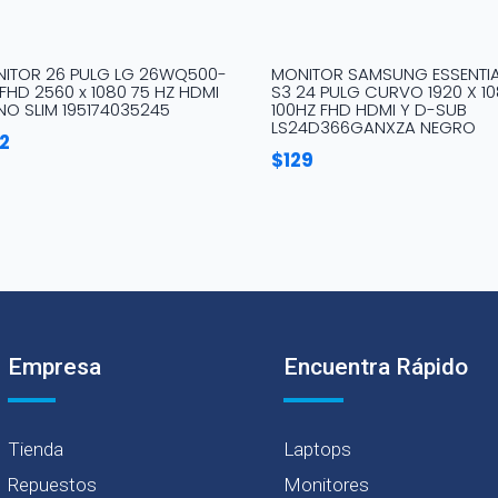
ITOR 26 PULG LG 26WQ500-
MONITOR SAMSUNG ESSENTI
FHD 2560 x 1080 75 HZ HDMI
S3 24 PULG CURVO 1920 X 1
NO SLIM 195174035245
100HZ FHD HDMI Y D-SUB
LS24D366GANXZA NEGRO
12
$
129
Empresa
Encuentra Rápido
Tienda
Laptops
Repuestos
Monitores