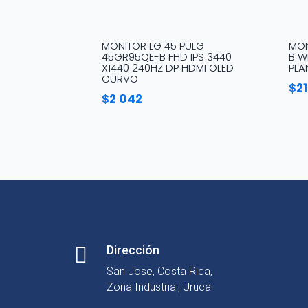
MONITOR LG 45 PULG
MON
45GR95QE-B FHD IPS 3440
B W
X1440 240HZ DP HDMI OLED
PLA
CURVO
$
2
$
2 042

Dirección
San Jose, Costa Rica,
Zona Industrial, Uruca