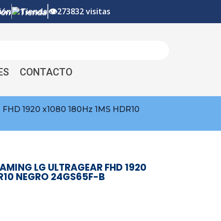
👁
ión
Tienda
273832 visitas
ES
CONTACTO
HD 1920 x1080 180Hz 1MS HDR10
AMING LG ULTRAGEAR FHD 1920
DR10 NEGRO 24GS65F-B