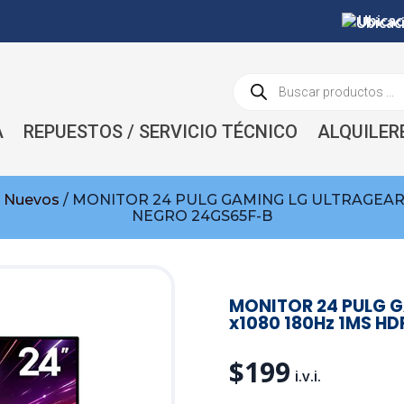
Ubicac
Búsqueda
de
productos
A
REPUESTOS / SERVICIO TÉCNICO
ALQUILER
s Nuevos
/ MONITOR 24 PULG GAMING LG ULTRAGEAR F
NEGRO 24GS65F-B
MONITOR 24 PULG G
x1080 180Hz 1MS H
$
199