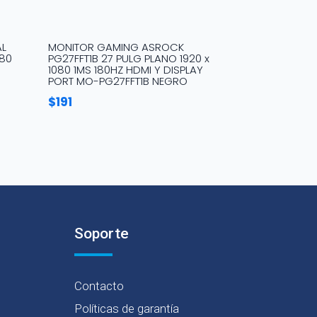
AL
MONITOR GAMING ASROCK
080
PG27FFT1B 27 PULG PLANO 1920 x
1080 1MS 180HZ HDMI Y DISPLAY
PORT MO-PG27FFT1B NEGRO
$
191
Soporte
Contacto
Políticas de garantía