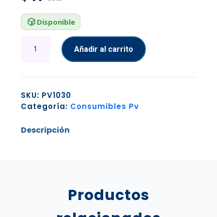
Disponible
PLASTICO
Añadir al carrito
DE
EMBALAJE
450MM
2.25KG
SKU:
PV1030
NEGRO
Categoría:
Consumibles Pv
cantidad
Descripción
Productos