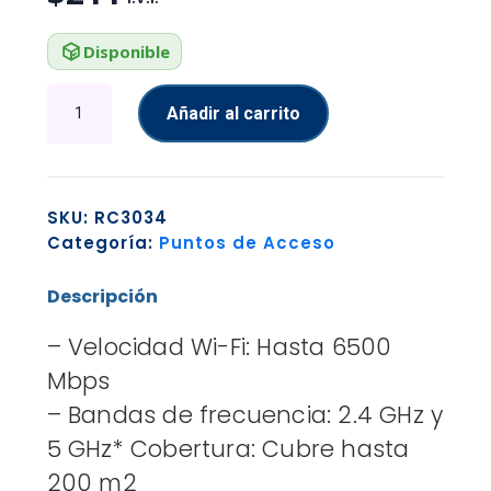
Disponible
SISTEMA
Añadir al carrito
WIFI
MERCUSYS
HALO
H37BE(2
SKU:
RC3034
PACK)
Categoría:
Puntos de Acceso
WIFI
7
Descripción
BLANCO
cantidad
– Velocidad Wi-Fi: Hasta 6500
Mbps
– Bandas de frecuencia: 2.4 GHz y
5 GHz* Cobertura: Cubre hasta
200 m2