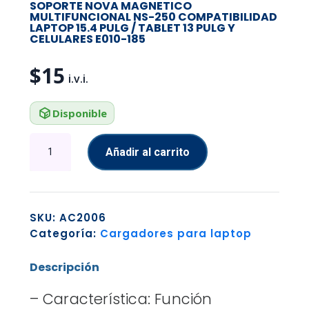
SOPORTE NOVA MAGNETICO
MULTIFUNCIONAL NS-250 COMPATIBILIDAD
LAPTOP 15.4 PULG / TABLET 13 PULG Y
CELULARES E010-185
$
15
Disponible
SOPORTE
Añadir al carrito
NOVA
MAGNETICO
MULTIFUNCIONAL
NS-
SKU:
AC2006
250
Categoría:
Cargadores para laptop
COMPATIBILIDAD
LAPTOP
Descripción
15.4
PULG
– Característica: Función
/