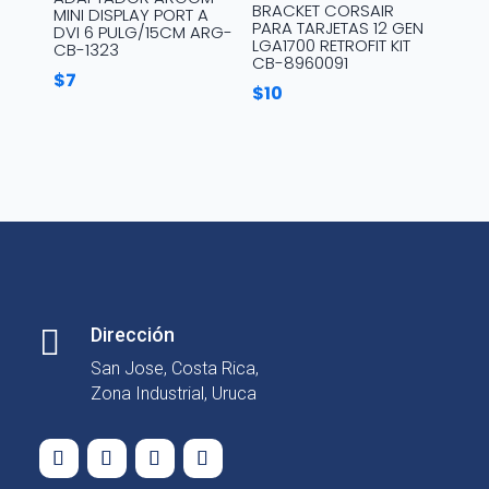
BRACKET CORSAIR
MINI DISPLAY PORT A
PARA TARJETAS 12 GEN
DVI 6 PULG/15CM ARG-
LGA1700 RETROFIT KIT
CB-1323
CB-8960091
$
7
$
10

Dirección
San Jose, Costa Rica,
Zona Industrial, Uruca