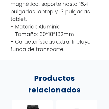
TABLET
magnética, soporte hasta 15.4
13
pulgadas laptop y 13 pulgadas
PULG
tablet.
Y
CELULARES
– Material: Aluminio
E010-
– Tamaño: 60*18*182mm
185
– Características extra: Incluye
cantidad
funda de transporte.
Productos
relacionados