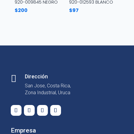
920-009845 NEGRO
920-012593 BLANCO
$
200
$
97

Dirección
San Jose, Costa Rica,
Zona Industrial, Uruca
Empresa