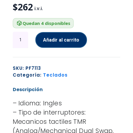
$
262
Quedan 4 disponibles
TECLADO
Añadir al carrito
GAMING
RGB
LOGITECH
G512
SKU:
PF7113
X
Categoría:
Teclados
75
MECANICO
Descripción
USB
INGLES
– Idioma: Ingles
SWITCHES
TMR
– Tipo de interruptores:
TACTIL
Mecanicos tactiles TMR
920-
(Analog/Mechanical Dual Swap,
013948