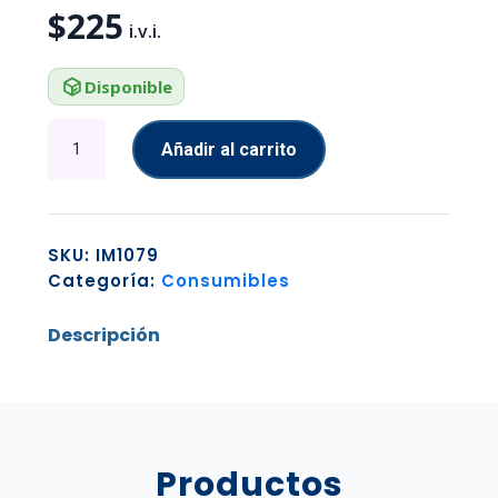
$
225
Disponible
TONER
Añadir al carrito
BROTHER
TN433M
MAGENTA
RENDIMIENTO
SKU:
IM1079
ESTANDAR
Categoría:
Consumibles
HASTA
4.000
Descripción
PAGINAS
cantidad
Productos