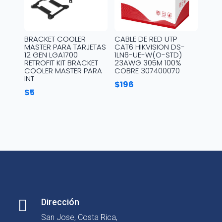
BRACKET COOLER
CABLE DE RED UTP
MASTER PARA TARJETAS
CAT6 HIKVISION DS-
12 GEN LGA1700
1LN6-UE-W(O-STD)
RETROFIT KIT BRACKET
23AWG 305M 100%
COOLER MASTER PARA
COBRE 307400070
INT
$
196
$
5

Dirección
San Jose, Costa Rica,