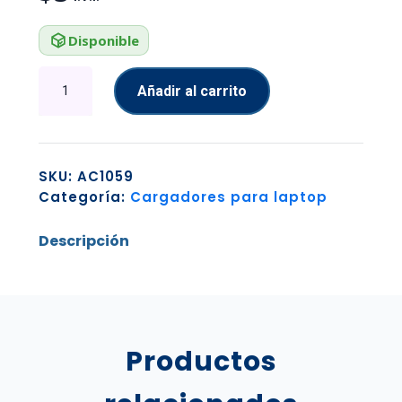
Disponible
ADAPTADOR
Añadir al carrito
CURVO
UGREEN
HD112
HDMI
SKU:
AC1059
A
Categoría:
Cargadores para laptop
HDMI
4K
Descripción
1080P
20110
NEGRO
cantidad
Productos