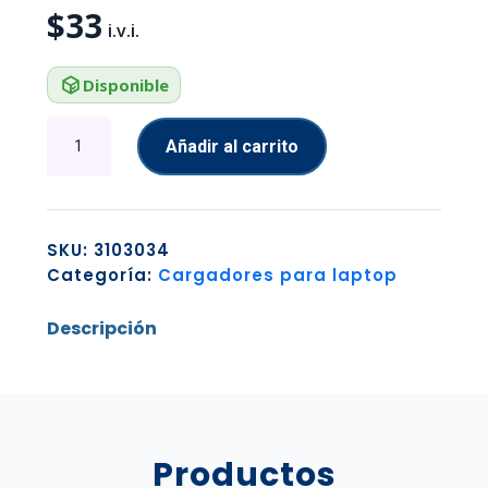
$
33
Disponible
ADAPTADOR
Añadir al carrito
TP
LINK
INALAMBRICO
USB
SKU:
3103034
AC1300
Categoría:
Cargadores para laptop
DUAL
ANTENNAS
Descripción
HIGH
GAIN
ARCHER
T4U
PLUS
cantidad
Productos