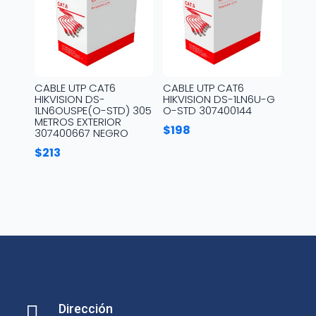
CABLE UTP CAT6
CABLE UTP CAT6
HIKVISION DS-
HIKVISION DS-1LN6U-G
1LN6OUSPE(O-STD) 305
O-STD 307400144
METROS EXTERIOR
$
198
307400667 NEGRO
$
213

Dirección